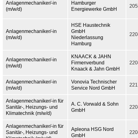
Anlagenmechaniker/-in
Hamburger
205
(m/w/d)
Energiewerke GmbH
HSE Haustechnik
Anlagenmechaniker/-in
GmbH
220
(m/w/d)
Niederlassung
Hamburg
KNAACK & JAHN
Anlagenmechaniker/-in
Firmenverbund
220
(m/w/d)
Knaack & Jahn GmbH
Anlagenmechaniker/-in
Vonovia Technischer
221
(m/w/d)
Service Nord GmbH
Anlagenmechaniker/-in für
A. C. Vorwald & Sohn
Sanitär-, Heizungs- und
220
GmbH
Klimatechnik (m/w/d)
Anlagenmechaniker/-in für
Apleona HSG Nord
Sanitär-, Heizungs- und
220
GmbH