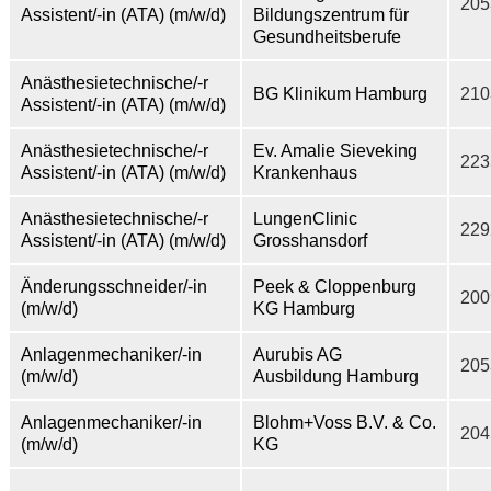
205
Assistent/-in (ATA) (m/w/d)
Bildungszentrum für
Gesundheitsberufe
Anästhesietechnische/-r
BG Klinikum Hamburg
210
Assistent/-in (ATA) (m/w/d)
Anästhesietechnische/-r
Ev. Amalie Sieveking
223
Assistent/-in (ATA) (m/w/d)
Krankenhaus
Anästhesietechnische/-r
LungenClinic
229
Assistent/-in (ATA) (m/w/d)
Grosshansdorf
Änderungsschneider/-in
Peek & Cloppenburg
200
(m/w/d)
KG Hamburg
Anlagenmechaniker/-in
Aurubis AG
205
(m/w/d)
Ausbildung Hamburg
Anlagenmechaniker/-in
Blohm+Voss B.V. & Co.
204
(m/w/d)
KG