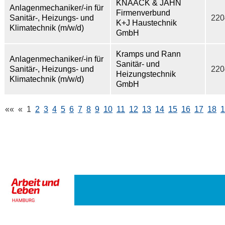
KNAACK & JAHN
Anlagenmechaniker/-in für
Firmenverbund
Sanitär-, Heizungs- und
220
K+J Haustechnik
Klimatechnik (m/w/d)
GmbH
Kramps und Rann
Anlagenmechaniker/-in für
Sanitär- und
Sanitär-, Heizungs- und
220
Heizungstechnik
Klimatechnik (m/w/d)
GmbH
««
«
1
2
3
4
5
6
7
8
9
10
11
12
13
14
15
16
17
18
1