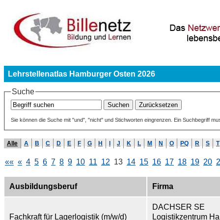
Lehrstellenatlas Hamburger Osten 2026
Suche
Sie können die Suche mit "und", "nicht" und Stichworten eingrenzen. Ein Suchbegriff mu
Alle
A
B
C
D
E
F
G
H
I
J
K
L
M
N
O
PQ
R
S
T
««
«
4
5
6
7
8
9
10
11
12
13
14
15
16
17
18
19
20
Ausbildungsberuf
Firma
DACHSER SE
Fachkraft für Lagerlogistik (m/w/d)
Logistikzentrum H