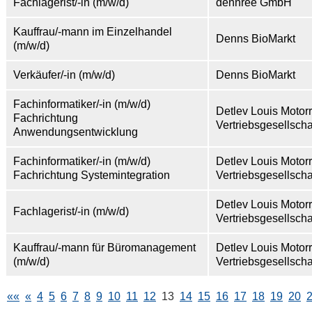
Fachlagerist/-in (m/w/d)
dennree GmbH
Kauffrau/-mann im Einzelhandel
Denns BioMarkt
(m/w/d)
Verkäufer/-in (m/w/d)
Denns BioMarkt
Fachinformatiker/-in (m/w/d)
Detlev Louis Motor
Fachrichtung
Vertriebsgesellsch
Anwendungsentwicklung
Fachinformatiker/-in (m/w/d)
Detlev Louis Motor
Fachrichtung Systemintegration
Vertriebsgesellsch
Detlev Louis Motor
Fachlagerist/-in (m/w/d)
Vertriebsgesellsch
Kauffrau/-mann für Büromanagement
Detlev Louis Motor
(m/w/d)
Vertriebsgesellsch
««
«
4
5
6
7
8
9
10
11
12
13
14
15
16
17
18
19
20