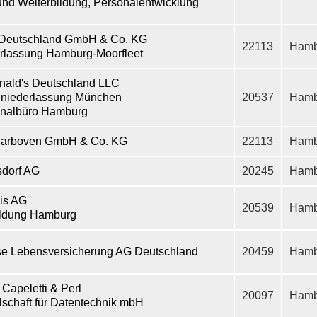
und Weiterbildung, Personalentwicklung
Deutschland GmbH & Co. KG
22113
Hamb
rlassung Hamburg-Moorfleet
ald's Deutschland LLC
niederlassung München
20537
Hamb
nalbüro Hamburg
 Darboven GmbH & Co. KG
22113
Hamb
sdorf AG
20245
Hamb
is AG
20539
Hamb
ldung Hamburg
se Lebensversicherung AG Deutschland
20459
Hamb
 Capeletti & Perl
20097
Hamb
lschaft für Datentechnik mbH