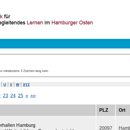
ss mindestens 3 Zeichen lang sein.
U
V
W
XYZ
2
23
24
25
»
»»
PLZ
Ort
rhallen Hamburg
20097
Hamb