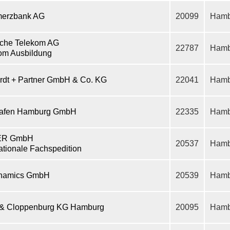
erzbank AG
20099
Hamb
che Telekom AG
22787
Hamb
om Ausbildung
rdt + Partner GmbH & Co. KG
22041
Hamb
hafen Hamburg GmbH
22335
Hamb
ER GmbH
20537
Hamb
nationale Fachspedition
ynamics GmbH
20539
Hamb
& Cloppenburg KG Hamburg
20095
Hamb