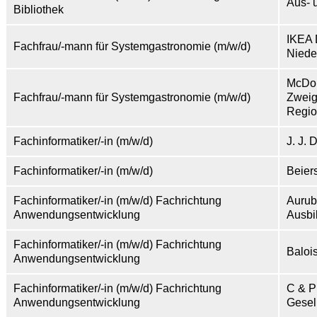
Aus- 
Bibliothek
IKEA 
Fachfrau/-mann für Systemgastronomie (m/w/d)
Niede
McDon
Fachfrau/-mann für Systemgastronomie (m/w/d)
Zweig
Regio
Fachinformatiker/-in (m/w/d)
J. J.
Fachinformatiker/-in (m/w/d)
Beier
Fachinformatiker/-in (m/w/d) Fachrichtung
Aurub
Anwendungsentwicklung
Ausbi
Fachinformatiker/-in (m/w/d) Fachrichtung
Baloi
Anwendungsentwicklung
Fachinformatiker/-in (m/w/d) Fachrichtung
C & P
Anwendungsentwicklung
Gesel