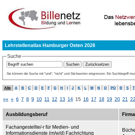
Lehrstellenatlas Hamburger Osten 2026
Suche
Sie können die Suche mit "und", "nicht" und Stichworten eingrenzen. Ein Suchbegriff mu
Alle
A
B
C
D
E
F
G
H
I
J
K
L
M
N
O
PQ
R
S
T
««
«
6
7
8
9
10
11
12
13
14
15
16
17
18
19
20
21
2
Ausbildungsberuf
Firma
Fachangestellte/-r für Medien- und
Büche
Informationsdienste (m/w/d) Fachrichtung