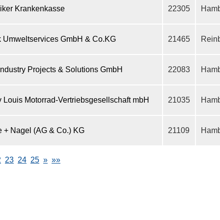
iker Krankenkasse
22305
Hamb
 Umweltservices GmbH & Co.KG
21465
Rein
Industry Projects & Solutions GmbH
22083
Hamb
v Louis Motorrad-Vertriebsgesellschaft mbH
21035
Hamb
 + Nagel (AG & Co.) KG
21109
Hamb
2
23
24
25
»
»»