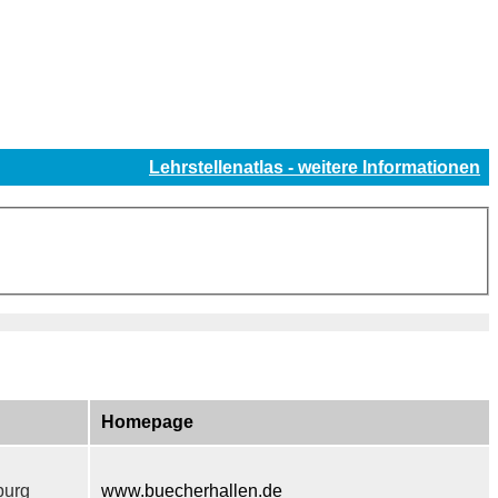
Lehrstellenatlas - weitere Informationen
Homepage
urg
www.buecherhallen.de