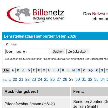
Lehrstellenatlas Hamburger Osten 2026
Suche
Sie können die Suche mit "und", "nicht" und Stichworten eingrenzen. Ein Suchbegriff mu
Alle
A
B
C
D
E
F
G
H
I
J
K
L
M
N
O
PQ
R
S
T
««
«
20
21
22
23
24
25
26
27
28
29
30
31
32
33
34
Ausbildungsberuf
Firma
Senioren-Zentren G
Pflegefachfrau/-mann (m/w/d)
Jensen GmbH