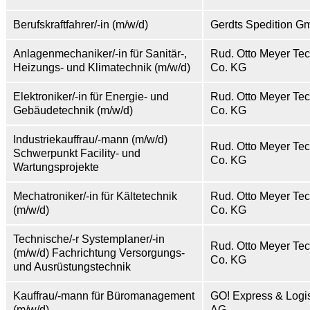
Berufskraftfahrer/-in (m/w/d)
Gerdts Spedition 
Anlagenmechaniker/-in für Sanitär-,
Rud. Otto Meyer Te
Heizungs- und Klimatechnik (m/w/d)
Co. KG
Elektroniker/-in für Energie- und
Rud. Otto Meyer Te
Gebäudetechnik (m/w/d)
Co. KG
Industriekauffrau/-mann (m/w/d)
Rud. Otto Meyer Te
Schwerpunkt Facility- und
Co. KG
Wartungsprojekte
Mechatroniker/-in für Kältetechnik
Rud. Otto Meyer Te
(m/w/d)
Co. KG
Technische/-r Systemplaner/-in
Rud. Otto Meyer Te
(m/w/d) Fachrichtung Versorgungs-
Co. KG
und Ausrüstungstechnik
Kauffrau/-mann für Büromanagement
GO! Express & Logi
(m/w/d)
AG