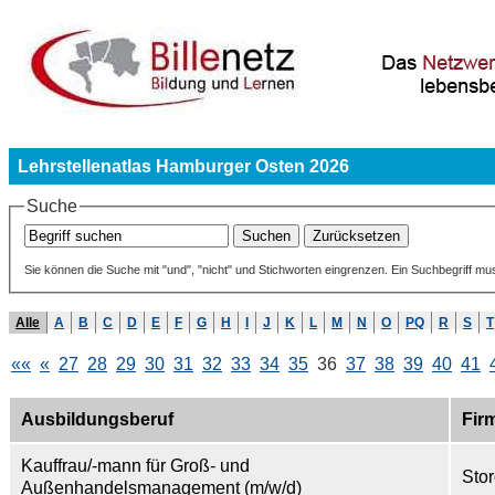
Lehrstellenatlas Hamburger Osten 2026
Suche
Sie können die Suche mit "und", "nicht" und Stichworten eingrenzen. Ein Suchbegriff mu
Alle
A
B
C
D
E
F
G
H
I
J
K
L
M
N
O
PQ
R
S
T
««
«
27
28
29
30
31
32
33
34
35
36
37
38
39
40
41
Ausbildungsberuf
Fir
Kauffrau/-mann für Groß- und
Sto
Außenhandelsmanagement (m/w/d)