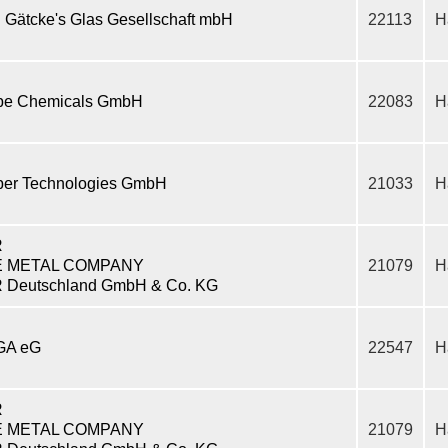
. Gätcke's Glas Gesellschaft mbH
22113
H
be Chemicals GmbH
22083
H
ber Technologies GmbH
21033
H
R
E METAL COMPANY
21079
H
 Deutschland GmbH & Co. KG
GA eG
22547
H
R
E METAL COMPANY
21079
H