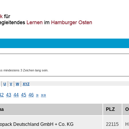
ss mindestens 3 Zeichen lang sein.
U
V
W
XYZ
42
43
44
45
46
»
»»
ma
PLZ
O
ropack Deutschland GmbH + Co. KG
22115
H