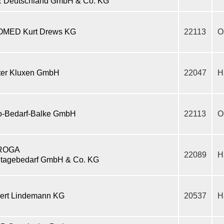
 Deutschland GmbH & Co. KG
MED Kurt Drews KG
22113
O
ter Kluxen GmbH
22047
H
o-Bedarf-Balke GmbH
22113
O
ROGA
22089
H
tagebedarf GmbH & Co. KG
ert Lindemann KG
20537
H