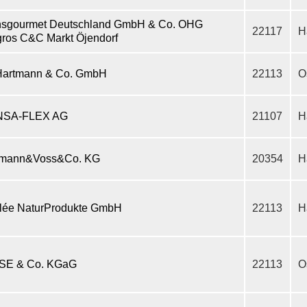
nsgourmet Deutschland GmbH & Co. OHG
22117
H
gros C&C Markt Öjendorf
Hartmann & Co. GmbH
22113
O
SA-FLEX AG
21107
H
mann&Voss&Co. KG
20354
H
lée NaturProdukte GmbH
22113
H
 SE & Co. KGaG
22113
O