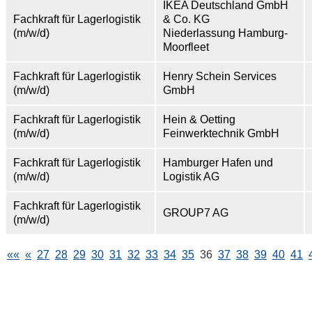
IKEA Deutschland GmbH
Fachkraft für Lagerlogistik
& Co. KG
(m/w/d)
Niederlassung Hamburg-
Moorfleet
Fachkraft für Lagerlogistik
Henry Schein Services
(m/w/d)
GmbH
Fachkraft für Lagerlogistik
Hein & Oetting
(m/w/d)
Feinwerktechnik GmbH
Fachkraft für Lagerlogistik
Hamburger Hafen und
(m/w/d)
Logistik AG
Fachkraft für Lagerlogistik
GROUP7 AG
(m/w/d)
««
«
27
28
29
30
31
32
33
34
35
36
37
38
39
40
41