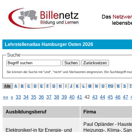
Lehrstellenatlas Hamburger Osten 2026
Suche
Sie können die Suche mit "und", "nicht" und Stichworten eingrenzen. Ein Suchbegriff mu
Alle
A
B
C
D
E
F
G
H
I
J
K
L
M
N
O
PQ
R
S
T
««
«
33
34
35
36
37
38
39
40
41
42
43
44
45
46
47
Ausbildungsberuf
Firma
Paul Opländer - Haust
Elektroniker/-in für Energie- und
Heizungs-, Klima-, Sani