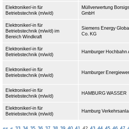
Elektroniker/-in für
Müllverwertung Borsig
Betriebstechnik (m/w/d)
GmbH
Elektroniker/-in für
Siemens Energy Glob
Betriebstechnik (m/w/d) im
Co. KG
Bereich Windkraft
Elektroniker/-in für
Hamburger Hochbahn
Betriebstechnik (m/w/d)
Elektroniker/-in für
Hamburger Energiewe
Betriebstechnik (m/w/d)
Elektroniker/-in für
HAMBURG WASSER
Betriebstechnik (m/w/d)
Elektroniker/-in für
Hamburg Verkehrsanl
Betriebstechnik (m/w/d)
««
«
33
34
35
36
37
38
39
40
41
42
43
44
45
46
47