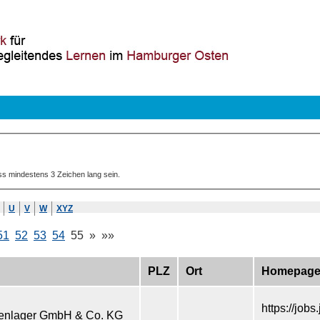
ss mindestens 3 Zeichen lang sein.
U
V
W
XYZ
51
52
53
54
55
»
»»
PLZ
Ort
Homepag
https://job
tenlager GmbH & Co. KG