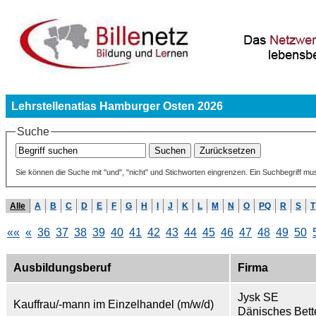
Lehrstellenatlas Hamburger Osten 2026
Suche
Sie können die Suche mit "und", "nicht" und Stichworten eingrenzen. Ein Suchbegriff mu
Alle
A
B
C
D
E
F
G
H
I
J
K
L
M
N
O
PQ
R
S
T
««
«
36
37
38
39
40
41
42
43
44
45
46
47
48
49
50
Ausbildungsberuf
Firma
Jysk SE
Kauffrau/-mann im Einzelhandel (m/w/d)
Dänisches Bet