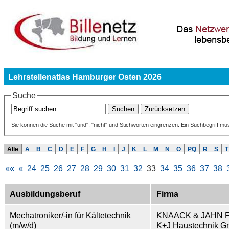
Lehrstellenatlas Hamburger Osten 2026
Suche
Sie können die Suche mit "und", "nicht" und Stichworten eingrenzen. Ein Suchbegriff mu
Alle
A
B
C
D
E
F
G
H
I
J
K
L
M
N
O
PQ
R
S
T
««
«
24
25
26
27
28
29
30
31
32
33
34
35
36
37
38
Ausbildungsberuf
Firma
Mechatroniker/-in für Kältetechnik
KNAACK & JAHN F
(m/w/d)
K+J Haustechnik 