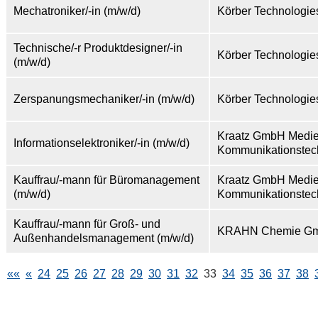
Mechatroniker/-in (m/w/d)
Körber Technologi
Technische/-r Produktdesigner/-in
Körber Technologi
(m/w/d)
Zerspanungsmechaniker/-in (m/w/d)
Körber Technologi
Kraatz GmbH Medie
Informationselektroniker/-in (m/w/d)
Kommunikationstec
Kauffrau/-mann für Büromanagement
Kraatz GmbH Medie
(m/w/d)
Kommunikationstec
Kauffrau/-mann für Groß- und
KRAHN Chemie G
Außenhandelsmanagement (m/w/d)
««
«
24
25
26
27
28
29
30
31
32
33
34
35
36
37
38