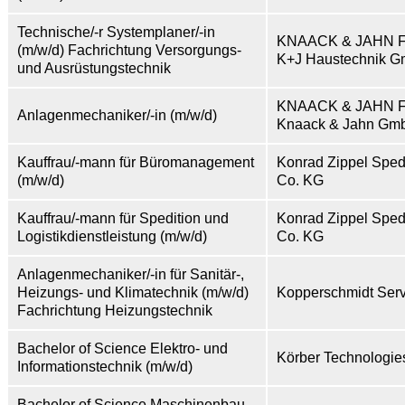
Technische/-r Systemplaner/-in
KNAACK & JAHN F
(m/w/d) Fachrichtung Versorgungs-
K+J Haustechnik 
und Ausrüstungstechnik
KNAACK & JAHN F
Anlagenmechaniker/-in (m/w/d)
Knaack & Jahn Gm
Kauffrau/-mann für Büromanagement
Konrad Zippel Spe
(m/w/d)
Co. KG
Kauffrau/-mann für Spedition und
Konrad Zippel Spe
Logistikdienstleistung (m/w/d)
Co. KG
Anlagenmechaniker/-in für Sanitär-,
Heizungs- und Klimatechnik (m/w/d)
Kopperschmidt Ser
Fachrichtung Heizungstechnik
Bachelor of Science Elektro- und
Körber Technologi
Informationstechnik (m/w/d)
Bachelor of Science Maschinenbau