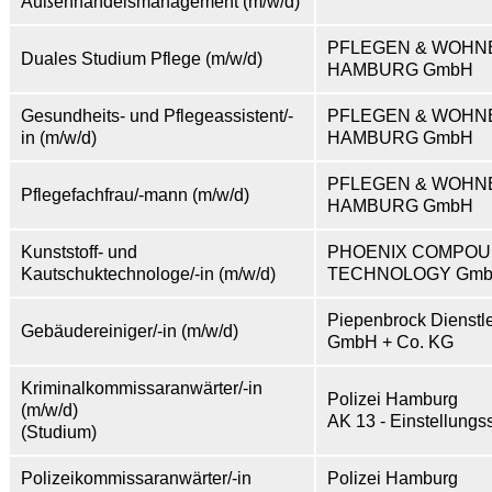
Außenhandelsmanagement (m/w/d)
PFLEGEN & WOHN
Duales Studium Pflege (m/w/d)
HAMBURG GmbH
Gesundheits- und Pflegeassistent/-
PFLEGEN & WOHN
in (m/w/d)
HAMBURG GmbH
PFLEGEN & WOHN
Pflegefachfrau/-mann (m/w/d)
HAMBURG GmbH
Kunststoff- und
PHOENIX COMPOU
Kautschuktechnologe/-in (m/w/d)
TECHNOLOGY Gm
Piepenbrock Dienstl
Gebäudereiniger/-in (m/w/d)
GmbH + Co. KG
Kriminalkommissaranwärter/-in
Polizei Hamburg
(m/w/d)
AK 13 - Einstellungss
(Studium)
Polizeikommissaranwärter/-in
Polizei Hamburg