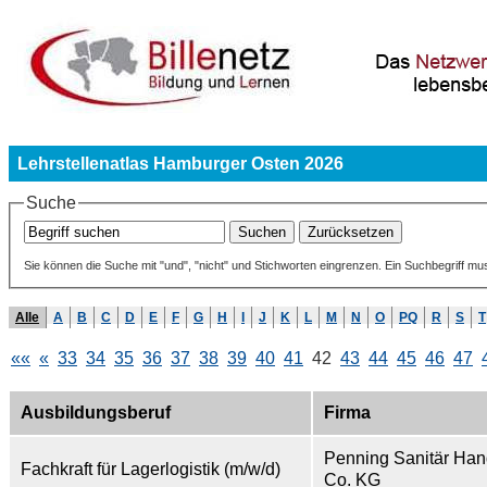
Lehrstellenatlas Hamburger Osten 2026
Suche
Sie können die Suche mit "und", "nicht" und Stichworten eingrenzen. Ein Suchbegriff mu
Alle
A
B
C
D
E
F
G
H
I
J
K
L
M
N
O
PQ
R
S
T
««
«
33
34
35
36
37
38
39
40
41
42
43
44
45
46
47
Ausbildungsberuf
Firma
Penning Sanitär Ha
Fachkraft für Lagerlogistik (m/w/d)
Co. KG