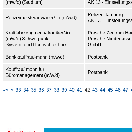
(m/w/d) (Studium)
AK 13 - Einstellungss
Polizei Hamburg
Polizeimeisteranwärter/-in (m/w/d)
AK 13 - Einstellungss
Kraftfahrzeugmechatroniker/-in
Porsche Zentrum H
(m/w/d) Schwerpunkt
Porsche Niederlass
System- und Hochvolttechnik
GmbH
Bankkauffrau/-mann (m/w/d)
Postbank
Kauffrau/-mann für
Postbank
Büromanagement (m/w/d)
««
«
33
34
35
36
37
38
39
40
41
42
43
44
45
46
47