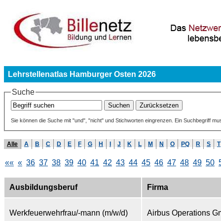
Lehrstellenatlas Hamburger Osten 2026
Suche
Sie können die Suche mit "und", "nicht" und Stichworten eingrenzen. Ein Suchbegriff mu
Alle
A
B
C
D
E
F
G
H
I
J
K
L
M
N
O
PQ
R
S
T
««
«
36
37
38
39
40
41
42
43
44
45
46
47
48
49
50
Ausbildungsberuf
Firma
Werkfeuerwehrfrau/-mann (m/w/d)
Airbus Operations 