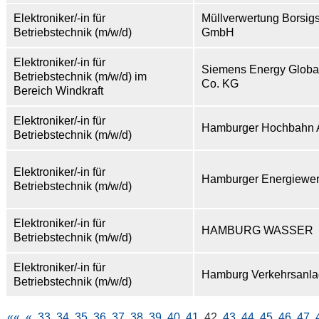
Elektroniker/-in für
Müllverwertung Borsig
Betriebstechnik (m/w/d)
GmbH
Elektroniker/-in für
Siemens Energy Glob
Betriebstechnik (m/w/d) im
Co. KG
Bereich Windkraft
Elektroniker/-in für
Hamburger Hochbahn
Betriebstechnik (m/w/d)
Elektroniker/-in für
Hamburger Energiewe
Betriebstechnik (m/w/d)
Elektroniker/-in für
HAMBURG WASSER
Betriebstechnik (m/w/d)
Elektroniker/-in für
Hamburg Verkehrsanl
Betriebstechnik (m/w/d)
««
«
33
34
35
36
37
38
39
40
41
42
43
44
45
46
47