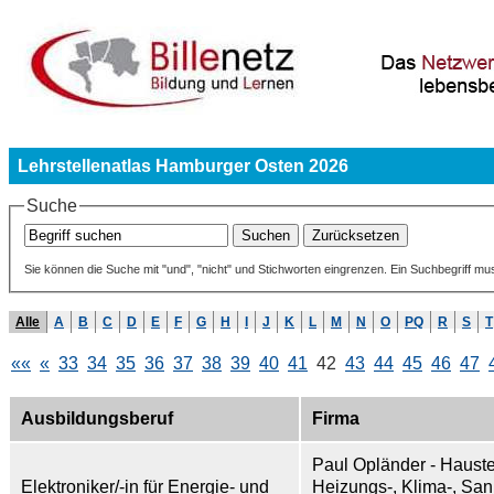
Lehrstellenatlas Hamburger Osten 2026
Suche
Sie können die Suche mit "und", "nicht" und Stichworten eingrenzen. Ein Suchbegriff mu
Alle
A
B
C
D
E
F
G
H
I
J
K
L
M
N
O
PQ
R
S
T
««
«
33
34
35
36
37
38
39
40
41
42
43
44
45
46
47
Ausbildungsberuf
Firma
Paul Opländer - Haust
Elektroniker/-in für Energie- und
Heizungs-, Klima-, Sani