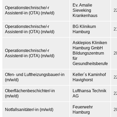
Ev. Amalie
Operationstechnische/-r
Sieveking
2
Assistent/-in (OTA) (m/w/d)
Krankenhaus
Operationstechnische/-r
BG Klinikum
2
Assistent/-in (OTA) (m/w/d)
Hamburg
Asklepios Kliniken
Hamburg GmbH
Operationstechnische/-r
Bildungszentrum
2
Assistent/-in (OTA) (m/w/d)
für
Gesundheitsberufe
Ofen- und Luftheizungsbauer/-in
Keller´s Kaminhof
2
(m/w/d)
Havighorst
Oberflächenbeschichter/-in
Lufthansa Technik
2
(m/w/d)
AG
Feuerwehr
Notfallsanitäter/-in (m/w/d)
2
Hamburg