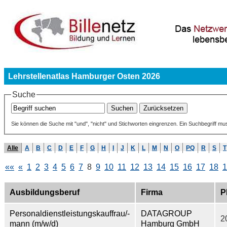
Lehrstellenatlas Hamburger Osten 2026
Suche
Sie können die Suche mit "und", "nicht" und Stichworten eingrenzen. Ein Suchbegriff mu
Alle
A
B
C
D
E
F
G
H
I
J
K
L
M
N
O
PQ
R
S
T
««
«
1
2
3
4
5
6
7
8
9
10
11
12
13
14
15
16
17
18
1
Ausbildungsberuf
Firma
P
Personaldienstleistungskauffrau/-
DATAGROUP
2
mann (m/w/d)
Hamburg GmbH