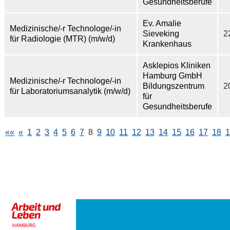
Gesundheitsberufe
Ev. Amalie
Medizinische/-r Technologe/-in
Sieveking
2
für Radiologie (MTR) (m/w/d)
Krankenhaus
Asklepios Kliniken
Hamburg GmbH
Medizinische/-r Technologe/-in
Bildungszentrum
2
für Laboratoriumsanalytik (m/w/d)
für
Gesundheitsberufe
««
«
1
2
3
4
5
6
7
8
9
10
11
12
13
14
15
16
17
18
1