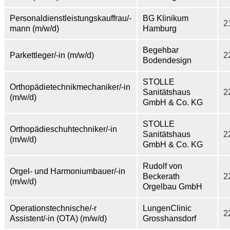
Personaldienstleistungskauffrau/-
BG Klinikum
2
mann (m/w/d)
Hamburg
Begehbar
Parkettleger/-in (m/w/d)
2
Bodendesign
STOLLE
Orthopädietechnikmechaniker/-in
Sanitätshaus
2
(m/w/d)
GmbH & Co. KG
STOLLE
Orthopädieschuhtechniker/-in
Sanitätshaus
2
(m/w/d)
GmbH & Co. KG
Rudolf von
Orgel- und Harmoniumbauer/-in
Beckerath
2
(m/w/d)
Orgelbau GmbH
Operationstechnische/-r
LungenClinic
2
Assistent/-in (OTA) (m/w/d)
Grosshansdorf