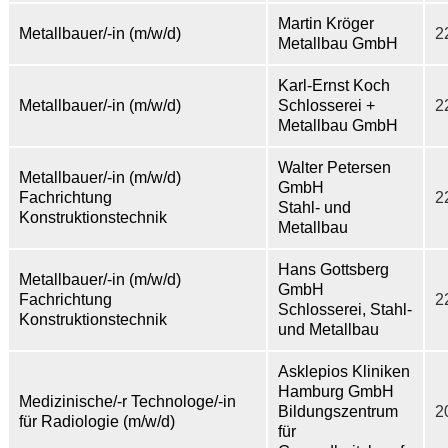
Martin Kröger
Metallbauer/-in (m/w/d)
2
Metallbau GmbH
Karl-Ernst Koch
Metallbauer/-in (m/w/d)
Schlosserei +
2
Metallbau GmbH
Walter Petersen
Metallbauer/-in (m/w/d)
GmbH
Fachrichtung
2
Stahl- und
Konstruktionstechnik
Metallbau
Hans Gottsberg
Metallbauer/-in (m/w/d)
GmbH
Fachrichtung
2
Schlosserei, Stahl-
Konstruktionstechnik
und Metallbau
Asklepios Kliniken
Hamburg GmbH
Medizinische/-r Technologe/-in
Bildungszentrum
2
für Radiologie (m/w/d)
für