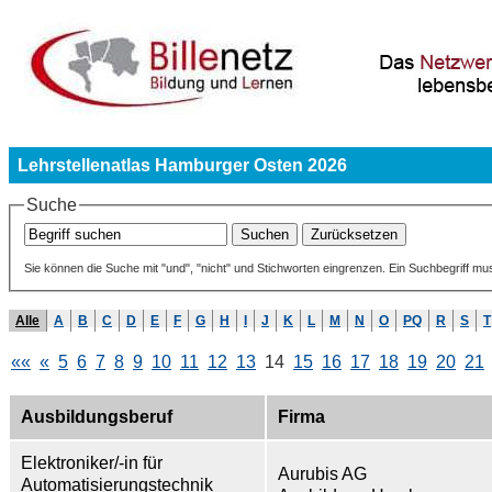
Lehrstellenatlas Hamburger Osten 2026
Suche
Sie können die Suche mit "und", "nicht" und Stichworten eingrenzen. Ein Suchbegriff mu
Alle
A
B
C
D
E
F
G
H
I
J
K
L
M
N
O
PQ
R
S
T
««
«
5
6
7
8
9
10
11
12
13
14
15
16
17
18
19
20
21
Ausbildungsberuf
Firma
Elektroniker/-in für
Aurubis AG
Automatisierungstechnik