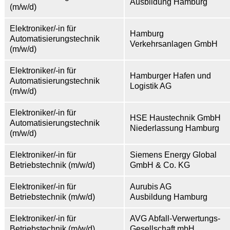
Ausbildung Hamburg
(m/w/d)
Elektroniker/-in für
Hamburg
Automatisierungstechnik
Verkehrsanlagen GmbH
(m/w/d)
Elektroniker/-in für
Hamburger Hafen und
Automatisierungstechnik
Logistik AG
(m/w/d)
Elektroniker/-in für
HSE Haustechnik GmbH
Automatisierungstechnik
Niederlassung Hamburg
(m/w/d)
Elektroniker/-in für
Siemens Energy Global
Betriebstechnik (m/w/d)
GmbH & Co. KG
Elektroniker/-in für
Aurubis AG
Betriebstechnik (m/w/d)
Ausbildung Hamburg
Elektroniker/-in für
AVG Abfall-Verwertungs-
Betriebstechnik (m/w/d)
Gesellschaft mbH