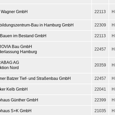
o Wagner GmbH
22113
H
bildungszentrum-Bau in Hamburg GmbH
22309
H
 Bauen im Bestand GmbH
22113
H
OVIA Bau GmbH
22457
H
derlassung Hamburg
RABAG AG
20359
H
ktion Nord
ner Batzer Tief- und Straßenbau GmbH
22457
H
iker Kelb GmbH
22041
H
ohaus Günther GmbH
22399
H
ohaus S+K GmbH
21035
H