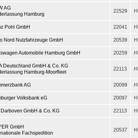
W AG
22529
H
derlassung Hamburg
nz Pohl GmbH
22041
H
co Nord Nutzfahrzeuge GmbH
20539
H
kswagen Automobile Hamburg GmbH
20259
H
A Deutschland GmbH & Co. KG
22113
H
derlassung Hamburg-Moorfleet
merzbank AG
20099
H
burger Volksbank eG
20097
H
J. Darboven GmbH & Co. KG
22113
H
YER GmbH
20537
H
rnationale Fachspedition