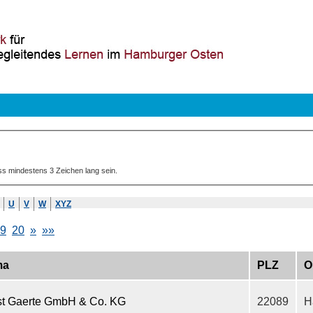
ss mindestens 3 Zeichen lang sein.
U
V
W
XYZ
9
20
»
»»
ma
PLZ
O
st Gaerte GmbH & Co. KG
22089
H