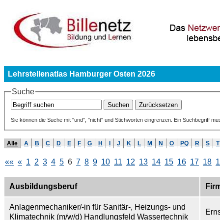
Lehrstellenatlas Hamburger Osten 2026
Suche
Sie können die Suche mit "und", "nicht" und Stichworten eingrenzen. Ein Suchbegriff mu
Alle
A
B
C
D
E
F
G
H
I
J
K
L
M
N
O
PQ
R
S
T
««
«
1
2
3
4
5
6
7
8
9
10
11
12
13
14
15
16
17
18
1
Ausbildungsberuf
Fir
Anlagenmechaniker/-in für Sanitär-, Heizungs- und
Ern
Klimatechnik (m/w/d) Handlungsfeld Wassertechnik