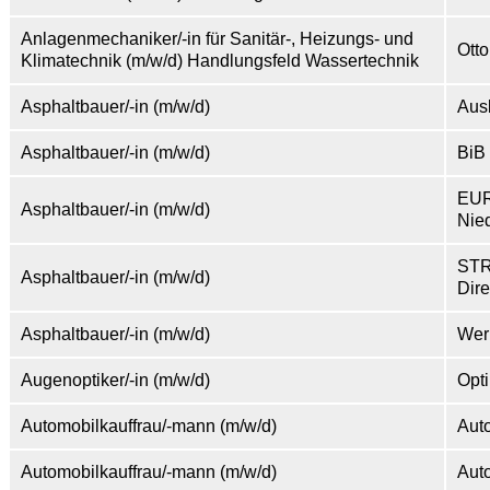
Anlagenmechaniker/-in für Sanitär-, Heizungs- und
Ott
Klimatechnik (m/w/d) Handlungsfeld Wassertechnik
Asphaltbauer/-in (m/w/d)
Aus
Asphaltbauer/-in (m/w/d)
BiB
EUR
Asphaltbauer/-in (m/w/d)
Nie
ST
Asphaltbauer/-in (m/w/d)
Dire
Asphaltbauer/-in (m/w/d)
Wer
Augenoptiker/-in (m/w/d)
Opt
Automobilkauffrau/-mann (m/w/d)
Aut
Automobilkauffrau/-mann (m/w/d)
Aut