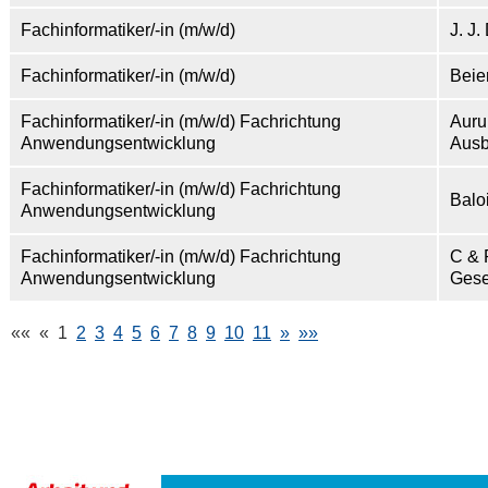
Fachinformatiker/-in (m/w/d)
J. J
Fachinformatiker/-in (m/w/d)
Beie
Fachinformatiker/-in (m/w/d) Fachrichtung
Auru
Anwendungsentwicklung
Ausb
Fachinformatiker/-in (m/w/d) Fachrichtung
Balo
Anwendungsentwicklung
Fachinformatiker/-in (m/w/d) Fachrichtung
C & 
Anwendungsentwicklung
Gese
««
«
1
2
3
4
5
6
7
8
9
10
11
»
»»