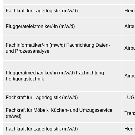
Fachkraft für Lagerlogistik (m/w/d)
Hein
Fluggerätelektroniker/-in (m/w/d)
Airb
Fachinformatiker/-in (m/w/d) Fachrichtung Daten-
Airb
und Prozessanalyse
Fluggerätmechaniker/-in (m/w/d) Fachrichtung
Airb
Fertigungstechnik
Fachkraft für Lagerlogistik (m/w/d)
LUG
Fachkraft für Möbel-, Küchen- und Umzugsservice
Tran
(m/w/d)
Fachkraft für Lagerlogistik (m/w/d)
Henr