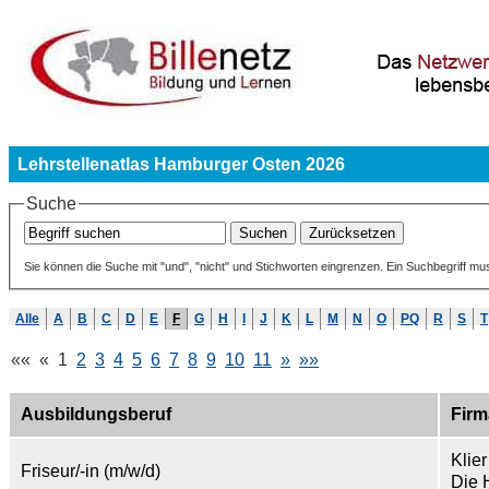
Lehrstellenatlas Hamburger Osten 2026
Suche
Sie können die Suche mit "und", "nicht" und Stichworten eingrenzen. Ein Suchbegriff mu
Alle
A
B
C
D
E
F
G
H
I
J
K
L
M
N
O
PQ
R
S
T
««
«
1
2
3
4
5
6
7
8
9
10
11
»
»»
Ausbildungsberuf
Firm
Klie
Friseur/-in (m/w/d)
Die 