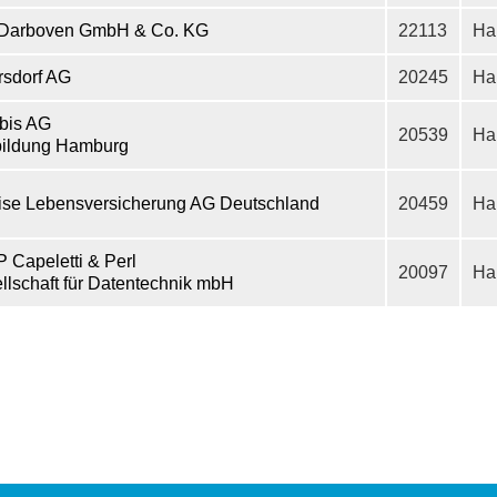
. Darboven GmbH & Co. KG
22113
Ha
rsdorf AG
20245
Ha
bis AG
20539
Ha
ildung Hamburg
ise Lebensversicherung AG Deutschland
20459
Ha
P Capeletti & Perl
20097
Ha
llschaft für Datentechnik mbH