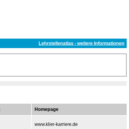
Lehrstellenatlas - weitere Informationen
t
Homepage
www.klier-karriere.de