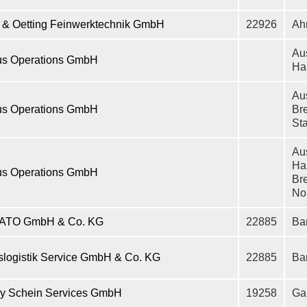
 & Oetting Feinwerktechnik GmbH
22926
Ah
Au
us Operations GmbH
Ha
Au
us Operations GmbH
Br
St
Au
Ha
us Operations GmbH
Br
No
ATO GmbH & Co. KG
22885
Bar
slogistik Service GmbH & Co. KG
22885
Bar
y Schein Services GmbH
19258
Gal