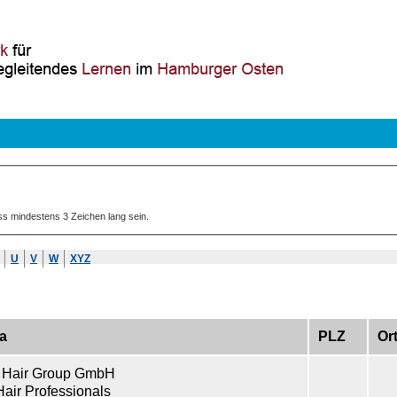
ss mindestens 3 Zeichen lang sein.
U
V
W
XYZ
a
PLZ
Or
r Hair Group GmbH
Hair Professionals