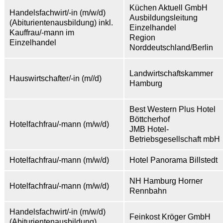
Küchen Aktuell GmbH
Handelsfachwirt/-in (m/w/d)
Ausbildungsleitung
(Abiturientenausbildung) inkl.
Einzelhandel
Kauffrau/-mann im
Region
Einzelhandel
Norddeutschland/Berlin
Landwirtschaftskammer
Hauswirtschafter/-in (m//d)
Hamburg
Best Western Plus Hotel
Böttcherhof
Hotelfachfrau/-mann (m/w/d)
JMB Hotel-
Betriebsgesellschaft mbH
Hotelfachfrau/-mann (m/w/d)
Hotel Panorama Billstedt
NH Hamburg Horner
Hotelfachfrau/-mann (m/w/d)
Rennbahn
Handelsfachwirt/-in (m/w/d)
Feinkost Kröger GmbH
(Abiturientenausbildung)