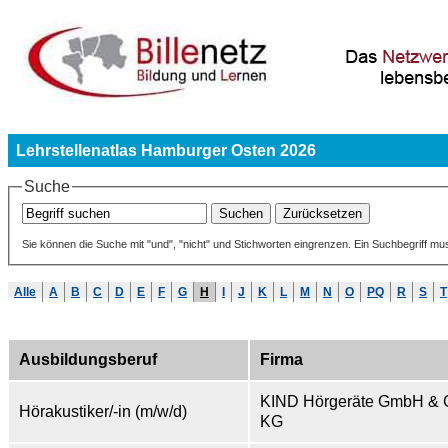
Lehrstellenatlas Hamburger Osten 2026
Suche
Sie können die Suche mit "und", "nicht" und Stichworten eingrenzen. Ein Suchbegriff mu
Alle
A
B
C
D
E
F
G
H
I
J
K
L
M
N
O
PQ
R
S
T
Ausbildungsberuf
Firma
KIND Hörgeräte GmbH & 
Hörakustiker/-in (m/w/d)
KG