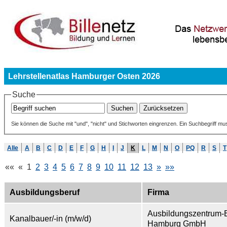
Lehrstellenatlas Hamburger Osten 2026
Suche
Sie können die Suche mit "und", "nicht" und Stichworten eingrenzen. Ein Suchbegriff mu
Alle
A
B
C
D
E
F
G
H
I
J
K
L
M
N
O
PQ
R
S
T
««
«
1
2
3
4
5
6
7
8
9
10
11
12
13
»
»»
Ausbildungsberuf
Firma
Ausbildungszentrum-
Kanalbauer/-in (m/w/d)
Hamburg GmbH