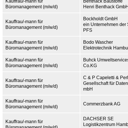
Kauffrau/-mann für
Benthack Baustoffe
Büromanagement (m/w/d)
Henri Benthack GmbH
Bockholdt GmbH
Kauffrau/-mann für
ein Unternehmen der 
Büromanagement (m/w/d)
PFS
Kauffrau/-mann für
Bodo Wascher
Büromanagement (m/w/d)
Elektrotechnik Hamb
Kauffrau/-mann für
Buhck Umweltservic
Büromanagement (m/w/d)
Co.KG
C & P Capeletti & Per
Kauffrau/-mann für
Gesellschaft für Date
Büromanagement (m/w/d)
mbH
Kauffrau/-mann für
Commerzbank AG
Büromanagement (m/w/d)
DACHSER SE
Kauffrau/-mann für
Logistikzentrum Ham
Büromanagement (m/w/d)