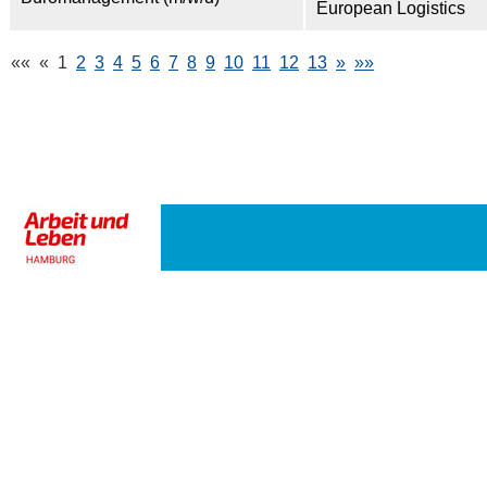
European Logistics
««
«
1
2
3
4
5
6
7
8
9
10
11
12
13
»
»»