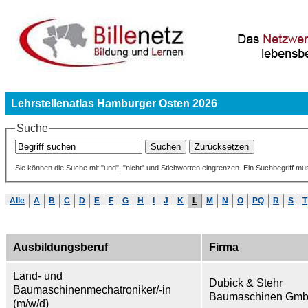
Lehrstellenatlas Hamburger Osten 2026
Suche
Sie können die Suche mit "und", "nicht" und Stichworten eingrenzen. Ein Suchbegriff mu
Alle
A
B
C
D
E
F
G
H
I
J
K
L
M
N
O
PQ
R
S
T
Ausbildungsberuf
Firma
Land- und
Dubick & Stehr
Baumaschinenmechatroniker/-in
Baumaschinen Gmb
(m/w/d)