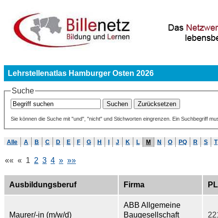
Lehrstellenatlas Hamburger Osten 2026
Suche
Sie können die Suche mit "und", "nicht" und Stichworten eingrenzen. Ein Suchbegriff mu
Alle
A
B
C
D
E
F
G
H
I
J
K
L
M
N
O
PQ
R
S
T
««
«
1
2
3
4
»
»»
Ausbildungsberuf
Firma
PL
ABB Allgemeine
Maurer/-in (m/w/d)
Baugesellschaft
22