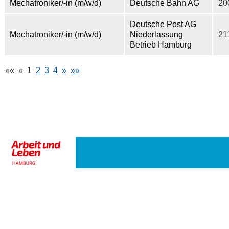
Mechatroniker/-in (m/w/d)
Deutsche Bahn AG
20
Deutsche Post AG
Mechatroniker/-in (m/w/d)
Niederlassung
21
Betrieb Hamburg
««
«
1
2
3
4
»
»»