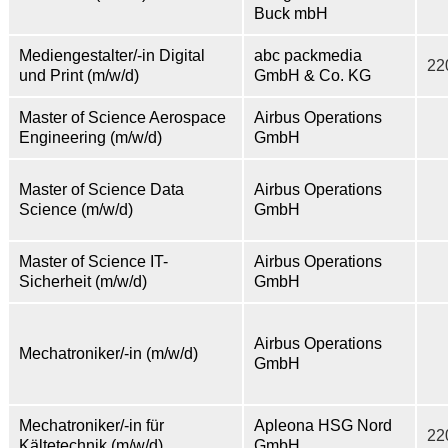
Buck mbH
Mediengestalter/-in Digital
abc packmedia
22
und Print (m/w/d)
GmbH & Co. KG
Master of Science Aerospace
Airbus Operations
Engineering (m/w/d)
GmbH
Master of Science Data
Airbus Operations
Science (m/w/d)
GmbH
Master of Science IT-
Airbus Operations
Sicherheit (m/w/d)
GmbH
Airbus Operations
Mechatroniker/-in (m/w/d)
GmbH
Mechatroniker/-in für
Apleona HSG Nord
22
Kältetechnik (m/w/d)
GmbH