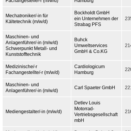
Fachangestelle/-r (m/w/d)
Hamburg
Bockholdt GmbH
Mechatroniker/-in für
ein Unternehmen der
23
Kältetechnik (m/w/d)
Strabag PFS
Maschinen- und
Buhck
Anlagenführer/-in (m/w/d)
Umweltservices
21
Schwerpunkt Metall- und
GmbH & Co.KG
Kunststofftechnik
Medizinische/-r
Cardiologicum
22
Fachangestellte/-r (m/w/d)
Hamburg
Maschinen- und
Carl Spaeter GmbH
22
Anlagenführer/-in (m/w/d)
Detlev Louis
Motorrad-
Mediengestalter/-in (m/w/d)
21
Vertriebsgesellschaft
mbH