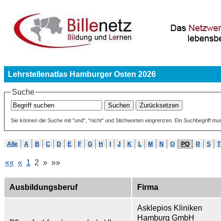
Lehrstellenatlas Hamburger Osten 2026
Suche
Sie können die Suche mit "und", "nicht" und Stichworten eingrenzen. Ein Suchbegriff mu
Alle
A
B
C
D
E
F
G
H
I
J
K
L
M
N
O
PQ
R
S
T
««
«
1
2
»
»»
Ausbildungsberuf
Firma
Asklepios Kliniken
Hamburg GmbH