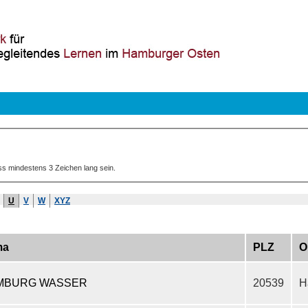
ss mindestens 3 Zeichen lang sein.
U
V
W
XYZ
ma
PLZ
O
MBURG WASSER
20539
H