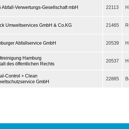
 Abfall-Verwertungs-Gesellschaft mbH
22113
H
ck Umweltservices GmbH & Co.KG
21465
R
burger Abfallservice GmbH
20539
H
dtreinigung Hamburg
20537
H
alt des öffentlichen Rechts
al-Control + Clean
22885
B
eltschutzservice GmbH