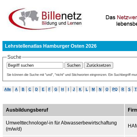
Lehrstellenatlas Hamburger Osten 2026
Suche
Sie können die Suche mit "und", "nicht" und Stichworten eingrenzen. Ein Suchbegriff mu
Alle
A
B
C
D
E
F
G
H
I
J
K
L
M
N
O
PQ
R
S
T
Ausbildungsberuf
Fir
Umwelttechnologe/-in für Abwasserbewirtschaftung
HA
(m/w/d)