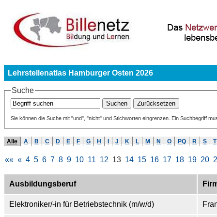
Lehrstellenatlas Hamburger Osten 2026
Suche
Sie können die Suche mit "und", "nicht" und Stichworten eingrenzen. Ein Suchbegriff mu
Alle
A
B
C
D
E
F
G
H
I
J
K
L
M
N
O
PQ
R
S
T
««
«
4
5
6
7
8
9
10
11
12
13
14
15
16
17
18
19
20
Ausbildungsberuf
Fir
Elektroniker/-in für Betriebstechnik (m/w/d)
Fra