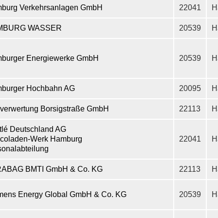
burg Verkehrsanlagen GmbH
22041
H
MBURG WASSER
20539
H
burger Energiewerke GmbH
20539
H
burger Hochbahn AG
20095
H
lverwertung Borsigstraße GmbH
22113
H
tlé Deutschland AG
coladen-Werk Hamburg
22041
H
sonalabteilung
ABAG BMTI GmbH & Co. KG
22113
H
mens Energy Global GmbH & Co. KG
20539
H