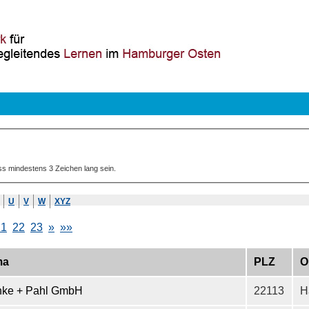
ss mindestens 3 Zeichen lang sein.
U
V
W
XYZ
21
22
23
»
»»
ma
PLZ
O
nke + Pahl GmbH
22113
H