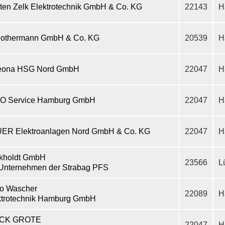
sten Zelk Elektrotechnik GmbH & Co. KG
22143
H
Rothermann GmbH & Co. KG
20539
H
eona HSG Nord GmbH
22047
H
 O Service Hamburg GmbH
22047
H
ER Elektroanlagen Nord GmbH & Co. KG
22047
H
kholdt GmbH
23566
L
 Unternehmen der Strabag PFS
o Wascher
22089
H
ktrotechnik Hamburg GmbH
RCK GROTE
22047
H