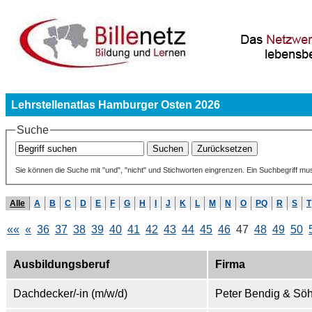
Lehrstellenatlas Hamburger Osten 2026
Suche
Sie können die Suche mit "und", "nicht" und Stichworten eingrenzen. Ein Suchbegriff mu
Alle
A
B
C
D
E
F
G
H
I
J
K
L
M
N
O
PQ
R
S
T
««
«
36
37
38
39
40
41
42
43
44
45
46
47
48
49
50
Ausbildungsberuf
Firma
Dachdecker/-in (m/w/d)
Peter Bendig & S