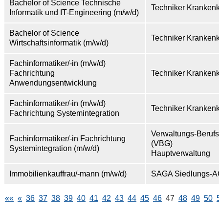
Bachelor of Science Technische
Techniker Kranken
Informatik und IT-Engineering (m/w/d)
Bachelor of Science
Techniker Kranken
Wirtschaftsinformatik (m/w/d)
Fachinformatiker/-in (m/w/d)
Fachrichtung
Techniker Kranken
Anwendungsentwicklung
Fachinformatiker/-in (m/w/d)
Techniker Kranken
Fachrichtung Systemintegration
Verwaltungs-Beruf
Fachinformatiker/-in Fachrichtung
(VBG)
Systemintegration (m/w/d)
Hauptverwaltung
Immobilienkauffrau/-mann (m/w/d)
SAGA Siedlungs-
««
«
36
37
38
39
40
41
42
43
44
45
46
47
48
49
50