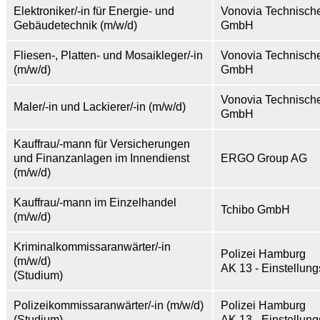
Elektroniker/-in für Energie- und
Vonovia Technische
Gebäudetechnik (m/w/d)
GmbH
Fliesen-, Platten- und Mosaikleger/-in
Vonovia Technische
(m/w/d)
GmbH
Vonovia Technische
Maler/-in und Lackierer/-in (m/w/d)
GmbH
Kauffrau/-mann für Versicherungen
und Finanzanlagen im Innendienst
ERGO Group AG
(m/w/d)
Kauffrau/-mann im Einzelhandel
Tchibo GmbH
(m/w/d)
Kriminalkommissaranwärter/-in
Polizei Hamburg
(m/w/d)
AK 13 - Einstellung
(Studium)
Polizeikommissaranwärter/-in (m/w/d)
Polizei Hamburg
(Studium)
AK 13 - Einstellung