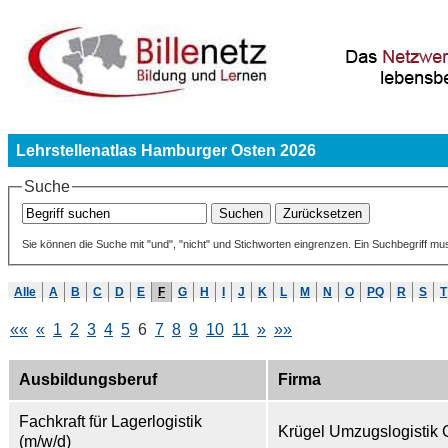
Lehrstellenatlas Hamburger Osten 2026
Suche
Sie können die Suche mit "und", "nicht" und Stichworten eingrenzen. Ein Suchbegriff mu
Alle
A
B
C
D
E
F
G
H
I
J
K
L
M
N
O
PQ
R
S
T
««
«
1
2
3
4
5
6
7
8
9
10
11
»
»»
Ausbildungsberuf
Firma
Fachkraft für Lagerlogistik
Krügel Umzugslogistik
(m/w/d)