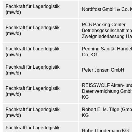
Fachkraft für Lagerlogistik
Nordfrost GmbH & Co. 
(m/w/d)
PCB Packing Center
Fachkraft für Lagerlogistik
Betriebsgesellschaft m
(m/w/d)
Zweigniederlassung H
Fachkraft für Lagerlogistik
Penning Sanitär Hande
(m/w/d)
Co. KG
Fachkraft für Lagerlogistik
Peter Jensen GmbH
(m/w/d)
REISSWOLF Akten- un
Fachkraft für Lagerlogistik
Datenvernichtung Gmb
(m/w/d)
KG
Fachkraft für Lagerlogistik
Robert E. M. Tilge (Gm
(m/w/d)
KG
Fachkraft für Lagerlogistik
Robert Lindemann KG