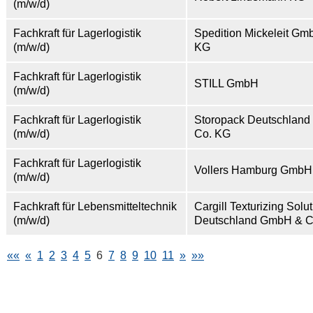
(m/w/d)
Fachkraft für Lagerlogistik
Spedition Mickeleit Gm
(m/w/d)
KG
Fachkraft für Lagerlogistik
STILL GmbH
(m/w/d)
Fachkraft für Lagerlogistik
Storopack Deutschlan
(m/w/d)
Co. KG
Fachkraft für Lagerlogistik
Vollers Hamburg GmbH
(m/w/d)
Fachkraft für Lebensmitteltechnik
Cargill Texturizing Solu
(m/w/d)
Deutschland GmbH & C
««
«
1
2
3
4
5
6
7
8
9
10
11
»
»»