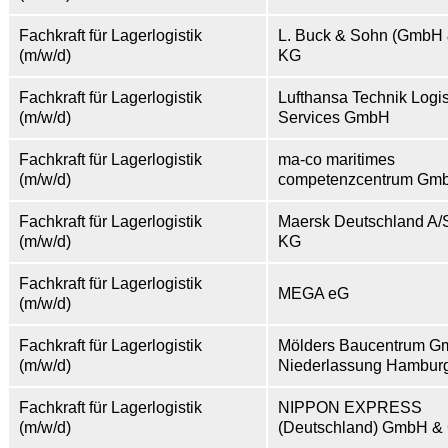
Fachkraft für Lagerlogistik
L. Buck & Sohn (GmbH 
(m/w/d)
KG
Fachkraft für Lagerlogistik
Lufthansa Technik Logis
(m/w/d)
Services GmbH
Fachkraft für Lagerlogistik
ma-co maritimes
(m/w/d)
competenzcentrum Gm
Fachkraft für Lagerlogistik
Maersk Deutschland A/
(m/w/d)
KG
Fachkraft für Lagerlogistik
MEGA eG
(m/w/d)
Fachkraft für Lagerlogistik
Mölders Baucentrum 
(m/w/d)
Niederlassung Hambur
Fachkraft für Lagerlogistik
NIPPON EXPRESS
(m/w/d)
(Deutschland) GmbH &