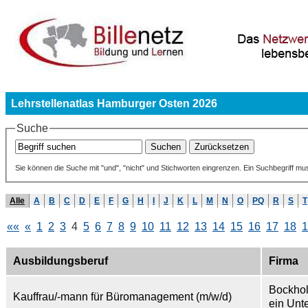
Lehrstellenatlas Hamburger Osten 2026
Suche
Sie können die Suche mit "und", "nicht" und Stichworten eingrenzen. Ein Suchbegriff mu
Alle
A
B
C
D
E
F
G
H
I
J
K
L
M
N
O
PQ
R
S
T
««
«
1
2
3
4
5
6
7
8
9
10
11
12
13
14
15
16
17
18
1
Ausbildungsberuf
Firma
Bockho
Kauffrau/-mann für Büromanagement (m/w/d)
ein Unt