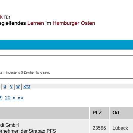
ss mindestens 3 Zeichen lang sein.
U
V
W
XYZ
9
20
»
»»
PLZ
Ort
ldt GmbH
23566
Lübeck
ernehmen der Strabag PFS