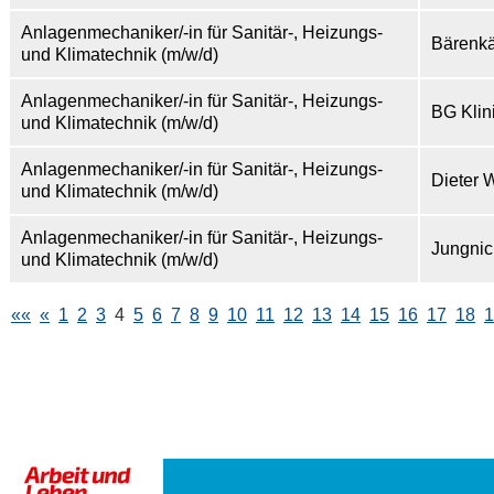
Anlagenmechaniker/-in für Sanitär-, Heizungs-
Bärenk
und Klimatechnik (m/w/d)
Anlagenmechaniker/-in für Sanitär-, Heizungs-
BG Kli
und Klimatechnik (m/w/d)
Anlagenmechaniker/-in für Sanitär-, Heizungs-
Dieter
und Klimatechnik (m/w/d)
Anlagenmechaniker/-in für Sanitär-, Heizungs-
Jungnic
und Klimatechnik (m/w/d)
««
«
1
2
3
4
5
6
7
8
9
10
11
12
13
14
15
16
17
18
1