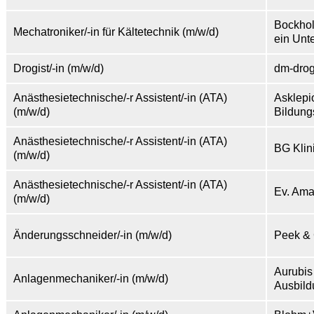
Bockho
Mechatroniker/-in für Kältetechnik (m/w/d)
ein Unt
Drogist/-in (m/w/d)
dm-drog
Anästhesietechnische/-r Assistent/-in (ATA)
Asklepi
(m/w/d)
Bildung
Anästhesietechnische/-r Assistent/-in (ATA)
BG Kli
(m/w/d)
Anästhesietechnische/-r Assistent/-in (ATA)
Ev. Ama
(m/w/d)
Änderungsschneider/-in (m/w/d)
Peek &
Aurubis
Anlagenmechaniker/-in (m/w/d)
Ausbil