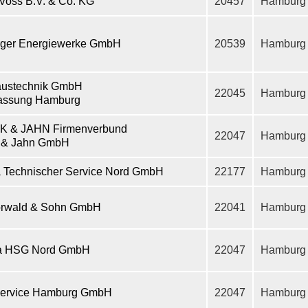
oss B.V. & Co. KG
20457
Hamburg
ger Energiewerke GmbH
20539
Hamburg
ustechnik GmbH
22045
Hamburg
lassung Hamburg
 & JAHN Firmenverbund
22047
Hamburg
 & Jahn GmbH
 Technischer Service Nord GmbH
22177
Hamburg
Vorwald & Sohn GmbH
22041
Hamburg
a HSG Nord GmbH
22047
Hamburg
Service Hamburg GmbH
22047
Hamburg