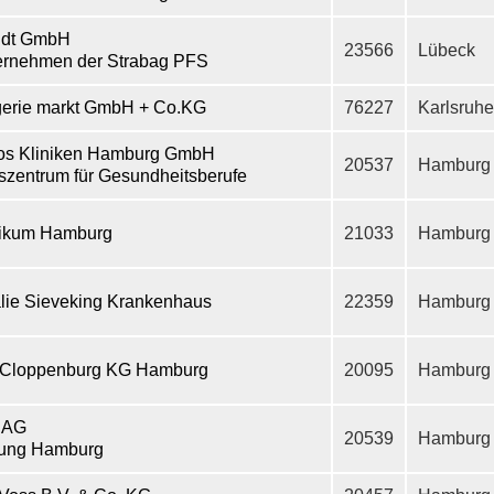
ldt GmbH
23566
Lübeck
ernehmen der Strabag PFS
erie markt GmbH + Co.KG
76227
Karlsruhe
os Kliniken Hamburg GmbH
20537
Hamburg
szentrum für Gesundheitsberufe
nikum Hamburg
21033
Hamburg
lie Sieveking Krankenhaus
22359
Hamburg
 Cloppenburg KG Hamburg
20095
Hamburg
 AG
20539
Hamburg
dung Hamburg