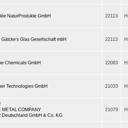
lée NaturProdukte GmbH
22113
H
. Gätcke's Glas Gesellschaft mbH
22113
H
be Chemicals GmbH
22083
H
ber Technologies GmbH
21033
H
R
E METAL COMPANY
21079
H
 Deutschland GmbH & Co. KG