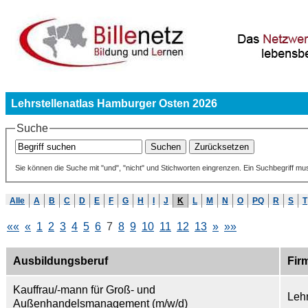
Lehrstellenatlas Hamburger Osten 2026
Suche
Sie können die Suche mit "und", "nicht" und Stichworten eingrenzen. Ein Suchbegriff mu
Alle
A
B
C
D
E
F
G
H
I
J
K
L
M
N
O
PQ
R
S
T
««
«
1
2
3
4
5
6
7
8
9
10
11
12
13
»
»»
Ausbildungsberuf
Fir
Kauffrau/-mann für Groß- und
Leh
Außenhandelsmanagement (m/w/d)