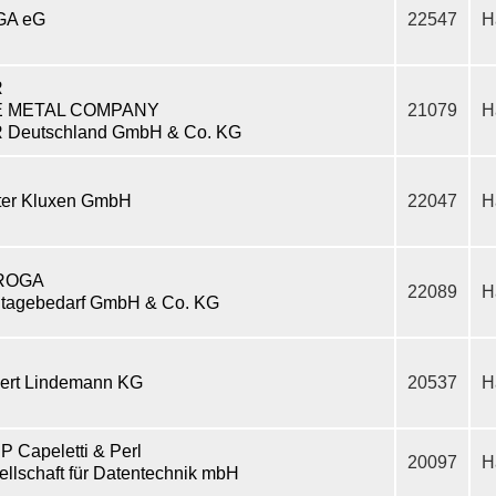
GA eG
22547
H
R
E METAL COMPANY
21079
H
 Deutschland GmbH & Co. KG
ter Kluxen GmbH
22047
H
ROGA
22089
H
tagebedarf GmbH & Co. KG
ert Lindemann KG
20537
H
P Capeletti & Perl
20097
H
llschaft für Datentechnik mbH