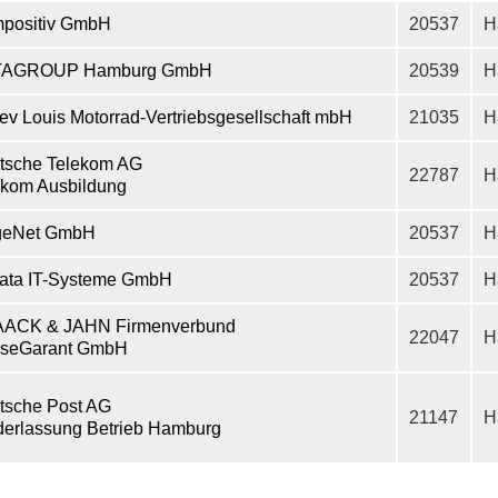
positiv GmbH
20537
H
TAGROUP Hamburg GmbH
20539
H
ev Louis Motorrad-Vertriebsgesellschaft mbH
21035
H
tsche Telekom AG
22787
H
ekom Ausbildung
geNet GmbH
20537
H
ata IT-Systeme GmbH
20537
H
ACK & JAHN Firmenverbund
22047
H
seGarant GmbH
tsche Post AG
21147
H
derlassung Betrieb Hamburg