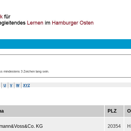
ss mindestens 3 Zeichen lang sein.
U
V
W
XYZ
ma
PLZ
O
mann&Voss&Co. KG
20354
H