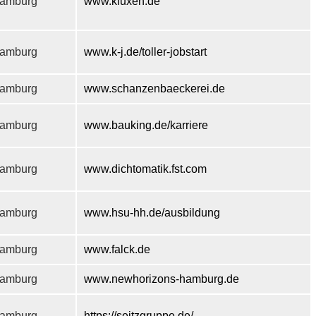
amburg
www.kluxen.de
amburg
www.k-j.de/toller-jobstart
amburg
www.schanzenbaeckerei.de
amburg
www.bauking.de/karriere
amburg
www.dichtomatik.fst.com
amburg
www.hsu-hh.de/ausbildung
amburg
www.falck.de
amburg
www.newhorizons-hamburg.de
amburg
https://seitzgruppe.de/