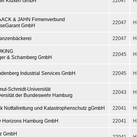
ter Kluxen GmbH
22047
H
ACK & JAHN Firmenverbund
22047
H
seGarant GmbH
anzenbäckerei
22047
H
UKING
22045
H
ger & Scharnberg GmbH
udenberg Industrial Services GmbH
22045
H
ut-Schmidt-Universität
22043
H
versität der Bundeswehr Hamburg
ck Notfallrettung und Katastrophenschutz gGmbH
22041
H
 Horizons Hamburg GmbH
22041
H
tz GmbH
22041
H