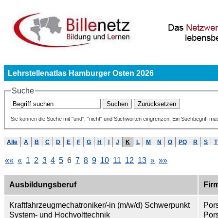
Lehrstellenatlas Hamburger Osten 2026
Suche
Sie können die Suche mit "und", "nicht" und Stichworten eingrenzen. Ein Suchbegriff mu
Alle
A
B
C
D
E
F
G
H
I
J
K
L
M
N
O
PQ
R
S
T
««
«
1
2
3
4
5
6
7
8
9
10
11
12
13
»
»»
Ausbildungsberuf
Fir
Kraftfahrzeugmechatroniker/-in (m/w/d) Schwerpunkt
Por
System- und Hochvolttechnik
Por