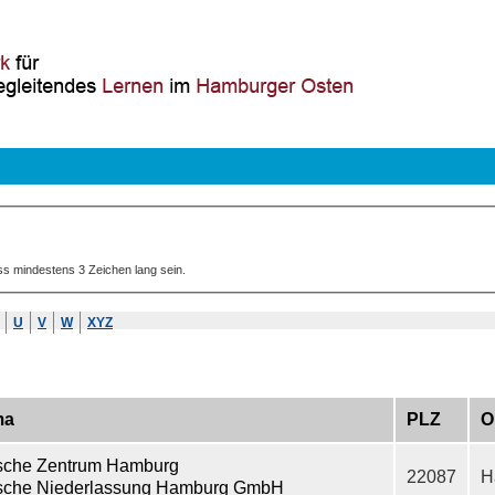
ss mindestens 3 Zeichen lang sein.
U
V
W
XYZ
ma
PLZ
O
sche Zentrum Hamburg
22087
H
sche Niederlassung Hamburg GmbH