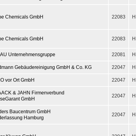
be Chemicals GmbH
22083
H
be Chemicals GmbH
22083
H
AU Unternehmensgruppe
22081
H
dmann Gebäudereinigung GmbH & Co. KG
22047
H
O vor Ort GmbH
22047
H
ACK & JAHN Firmenverbund
22047
H
seGarant GmbH
ders Baucentrum GmbH
22047
H
derlassung Hamburg