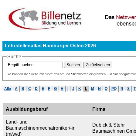
Lehrstellenatlas Hamburger Osten 2026
Suche
Sie können die Suche mit "und", "nicht" und Stichworten eingrenzen. Ein Suchbegriff mu
Alle
A
B
C
D
E
F
G
H
I
J
K
L
M
N
O
PQ
R
S
T
Ausbildungsberuf
Firma
Land- und
Dubick & Stehr
Baumaschinenmechatroniker/-in
Baumaschinen Gmb
(m/w/d)