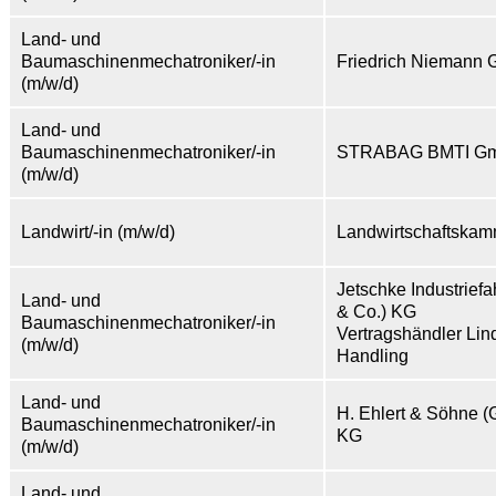
Land- und
Baumaschinenmechatroniker/-in
Friedrich Niemann
(m/w/d)
Land- und
Baumaschinenmechatroniker/-in
STRABAG BMTI Gm
(m/w/d)
Landwirt/-in (m/w/d)
Landwirtschaftska
Jetschke Industrie
Land- und
& Co.) KG
Baumaschinenmechatroniker/-in
Vertragshändler Lin
(m/w/d)
Handling
Land- und
H. Ehlert & Söhne 
Baumaschinenmechatroniker/-in
KG
(m/w/d)
Land- und